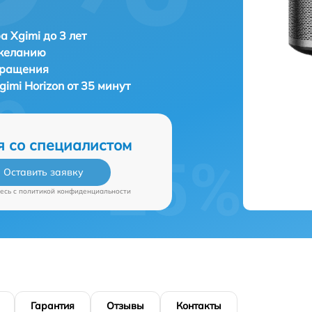
а Xgimi до 3 лет
 желанию
бращения
gimi Horizon от 35 минут
я со специалистом
Оставить заявку
есь c
политикой конфиденциальности
Гарантия
Отзывы
Контакты