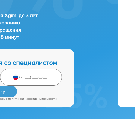
а Xgimi до 3 лет
 желанию
бращения
35 минут
я со специалистом
вку
есь c
политикой конфиденциальности