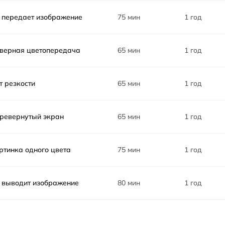
 передает изображение
75 мин
1 год
верная цветопередача
65 мин
1 год
т резкости
65 мин
1 год
ревернутый экран
65 мин
1 год
ртинка одного цвета
75 мин
1 год
 выводит изображение
80 мин
1 год