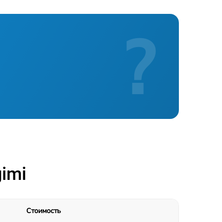
1290 р
?
1690 р
1350 р
1620 р
1820 р
imi
Стоимость